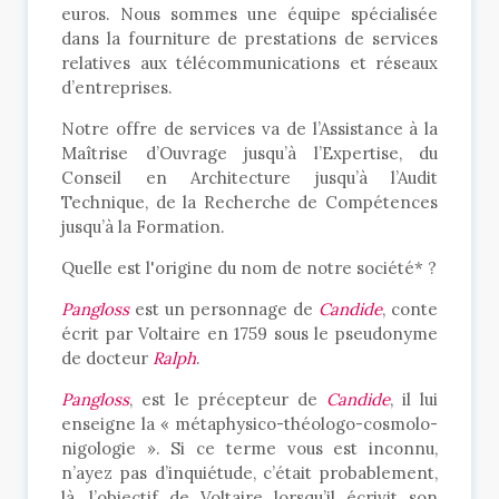
euros. Nous sommes une équipe spécialisée
Voyage, rencontres, échanges, formation, tout
dans la fourniture de prestations de services
cela conduira
Candide
à formuler la conclusion
relatives aux télécommunications et réseaux
suivante : «
Il faut cultiver notre jardin
» et à
d’entreprises.
prendre du recul par rapport aux théories de
Pangloss. A partir de là, pour notre part, nous
Notre offre de services va de l’Assistance à la
vous proposons de « cultiver » ensemble
Maîtrise d’Ouvrage jusqu’à l’Expertise, du
l‘exploitation de vos infrastructures télécom et
Conseil en Architecture jusqu’à l’Audit
de vos ressources informatiques !
Technique, de la Recherche de Compétences
jusqu’à la Formation.
Quel est notre credo ?
Quelle est l'origine du nom de notre société* ?
Nous croyons à la
valeur ajoutée
qui émerge
de la multiplicité des compétences, du
Pangloss
est un personnage de
Candide
, conte
brassage des vécus, du partage d’expériences,
écrit par Voltaire en 1759 sous le pseudonyme
du foisonnement des rencontres et des prises
de docteur
Ralph
.
d’initiatives en environnement professionnel !
Le déplacement
, en lui-même, est une
source
Pangloss
, est le précepteur de
Candide
, il lui
incroyable d’idées et de solutions novatrices
.
enseigne la « métaphysico-théologo-cosmolo-
La recherche scientifique montre que les
nigologie ». Si ce terme vous est inconnu,
voyages ouvrent des voies neurologiques dans
n’ayez pas d’inquiétude, c’était probablement,
le cerveau…
là, l’objectif de Voltaire lorsqu’il écrivit son