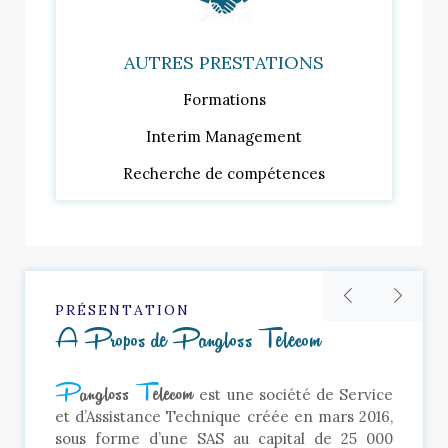
AUTRES PRESTATIONS
Formations
Interim Management
Recherche de compétences
A Propos de Pangloss Telecom
PRÉSENTATION
A Propos de Pangloss Telecom
Quelles valeurs en tirons-nous ?
P
angloss
T
elecom
est une société de Service
Candide
est également un récit de formation,
et d’Assistance Technique créée en mars 2016,
un récit de voyage et de rencontres multiples
sous forme d’une SAS au capital de 25 000
qui transformeront son héros éponyme …